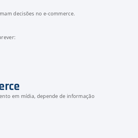
omam decisões no e-commerce.
prever:
erce
mento em mídia, depende de informação