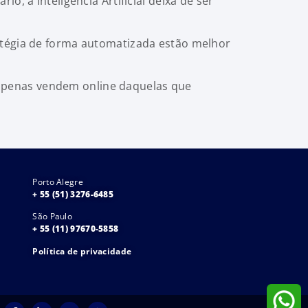
, a Inteligência Artificial deixa de ser
atégia de forma automatizada estão melhor
apenas vendem online daquelas que
Porto Alegre
+ 55 (51) 3276-6485
São Paulo
+ 55 (11) 97670-5858
Política de privacidade