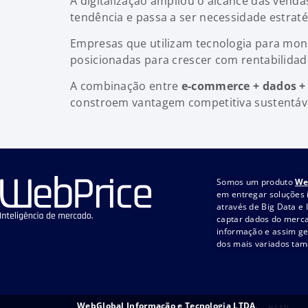
A digitalização ampliou o alcance das vendas
tendência e passa a ser necessidade estraté
Empresas que utilizam tecnologia para moni
posicionadas para crescer com rentabilidad
A combinação entre
e-commerce + dados + I
constroem vantagem competitiva sustentáv
Somos um produto
We
em entregar soluções 
através de Big Data e I
captar dados do merca
informação e assim ge
dos mais variados ta
WebGlobal Informação e Tecnologia LTDA
.
(v.1.3.3)