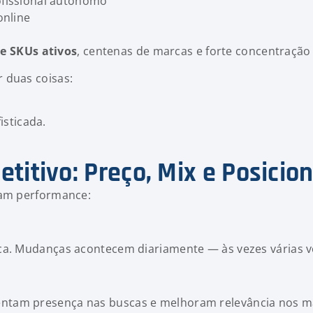
fissional autônomo
online
e SKUs ativos
, centenas de marcas e forte concentração 
 duas coisas:
isticada.
titivo: Preço, Mix e Posici
nam performance:
ca. Mudanças acontecem diariamente — às vezes várias v
ntam presença nas buscas e melhoram relevância nos m