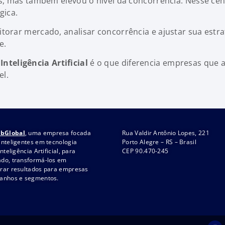
, mas também elevou o nível da concorrência. Nesse cenário
gica.
torar mercado, analisar concorrência e ajustar sua estr
e.
nteligência Artificial
é o que diferencia empresas que 
el.
bGlobal
, uma empresa focada
Rua Valdir Antônio Lopes, 221
inteligentes em tecnologia
Porto Alegre – RS – Brasil
nteligência Artificial, para
CEP 90.470-245
do, transformá-los em
rar resultados para empresas
manhos e segmentos.