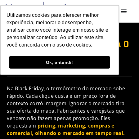
Utilizamos cookies para oferecer melhor
experiência, melhorar o desempenho,
analisar como você interage em nosso site e
BLACK FRIDAY 2025: QUEM
personalizar conteúdo. Ao utilizar este site,
ACERTA NO PRICING, GANHA O
você concorda com o uso de cookies.
JOGO
Ok, entendi!
7 de novembro de 2025
Na Black Friday, o termômetro do mercado sobe
rápido. Cada clique custa e um preço fora de
contexto corrói margem. Ignorar o mercado tira
sua oferta do mapa. Fabricantes e varejistas que
vencem não fazem apenas promoção. Eles
orquestram
pricing, marketing, compras e
comercial, olhando o mercado em tempo real.