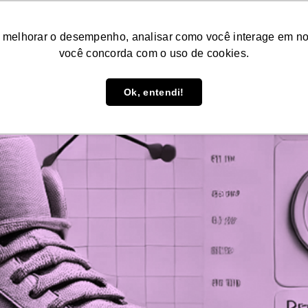
Conteúdos
Consultoria
Agende uma d
 melhorar o desempenho, analisar como você interage em nosso
você concorda com o uso de cookies.
: dados para lojas serem mai
Ok, entendi!