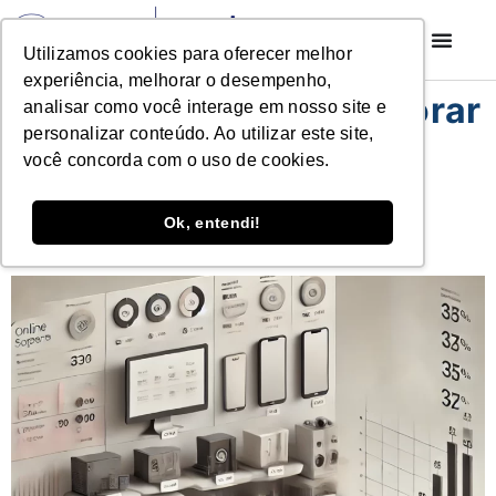
Utilizamos cookies para oferecer melhor
experiência, melhorar o desempenho,
4 pontos para NÃO ignorar
analisar como você interage em nosso site e
personalizar conteúdo. Ao utilizar este site,
na análise de
você concorda com o uso de cookies.
concorrência no e-
Ok, entendi!
commerce