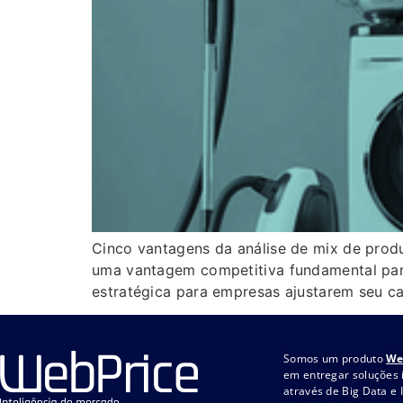
Cinco vantagens da análise de mix de produ
uma vantagem competitiva fundamental para
estratégica para empresas ajustarem seu c
Somos um produto
We
em entregar soluções 
através de Big Data e I