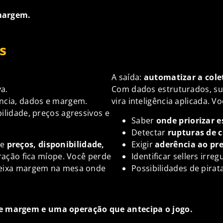
 margem.
s
A saída:
automatizar a cole
a.
Com dados estruturados, sua 
ência, dados e margem.
vira inteligência aplicada. V
bilidade, preços agressivos e
Saber
onde priorizar 
Detectar
rupturas de 
de
preços, disponibilidade,
Exigir
aderência ao pr
ração fica míope. Você perde
Identificar sellers irre
 deixa margem na mesa onde
Possibilidades de pirat
de margem e uma operação que antecipa o jogo.