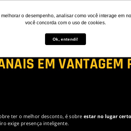
Conteúdos
Consultoria
Agende uma d
 melhorar o desempenho, analisar como você interage em nosso
você concorda com o uso de cookies.
Ok, entendi!
 COMO TRANSFORMAR 
CANAIS EM VANTAGEM 
obre ter o melhor desconto, é sobre
estar no lugar certo
ro exige presença inteligente.