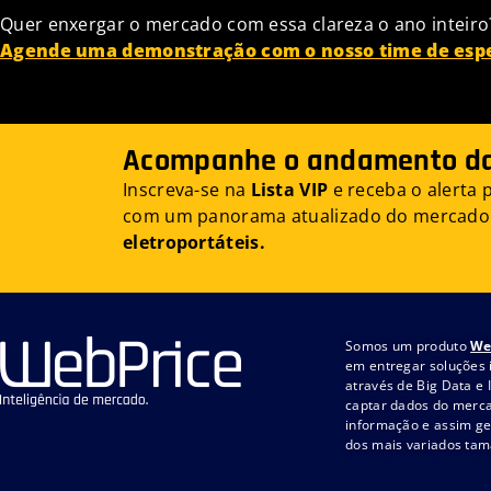
Quer enxergar o mercado com essa clareza o ano inteiro
Agende uma demonstração com o nosso time de espec
Acompanhe o andamento da 
Inscreva-se na
Lista VIP
e receba o alerta
com um panorama atualizado do mercado
eletroportáteis.
Somos um produto
We
em entregar soluções 
através de Big Data e I
captar dados do merca
informação e assim ge
dos mais variados ta