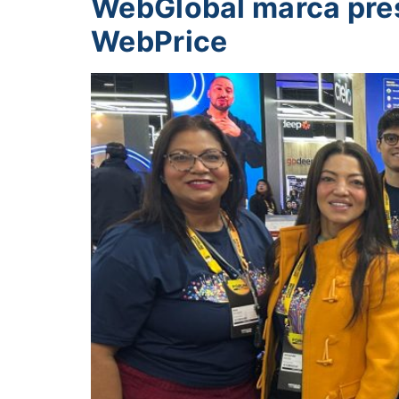
WebGlobal marca pre
WebPrice