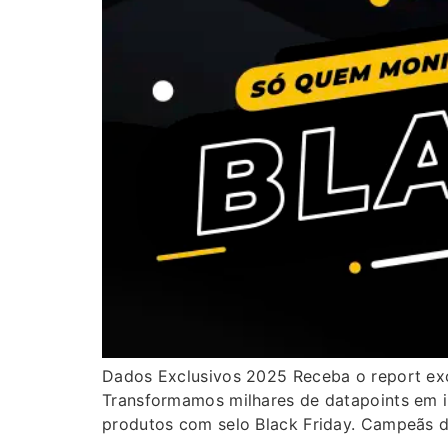
Dados Exclusivos 2025 Receba o report excl
Transformamos milhares de datapoints em i
produtos com selo Black Friday. Campeãs d