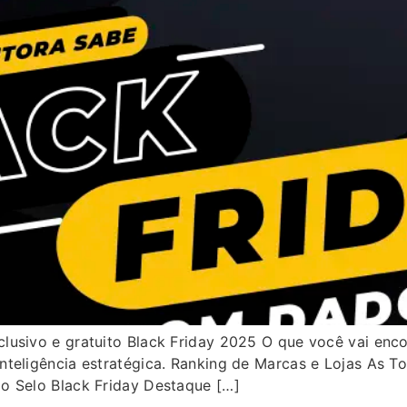
usivo e gratuito Black Friday 2025 O que você vai enco
nteligência estratégica. Ranking de Marcas e Lojas As T
o Selo Black Friday Destaque […]